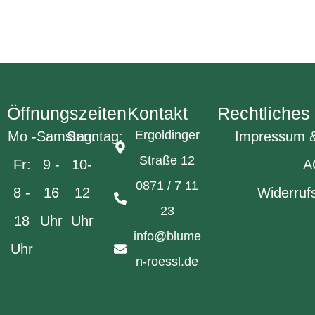
Öffnungszeiten
Kontakt
Rechtliches
Ergoldinger
Mo -
Samstag:
Sonntag:
Impressum &
Straße 12
Fr:
9 -
10-
A
0871 / 7 11
8 -
16
12
Widerruf
23
18
Uhr
Uhr
info@blume
Uhr
n-roessl.de