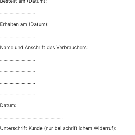
Bestellt am (Datum):
.............................
Erhalten am (Datum):
.............................
Name und Anschrift des Verbrauchers:
.............................
.............................
.............................
.............................
Datum:
....................................................
Unterschrift Kunde (nur bei schriftlichem Widerruf):