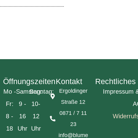
....................................................
Öffnungszeiten
Kontakt
Rechtliches
Ergoldinger
Mo -
Samstag:
Sonntag:
Impressum &
Straße 12
Fr:
9 -
10-
A
0871 / 7 11
8 -
16
12
Widerruf
23
18
Uhr
Uhr
info@blume